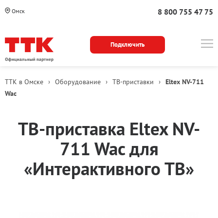
8 800 755 47 75
Омск
Подключить
ТТК в Омске
›
Оборудование
›
ТВ-приставки
›
Eltex NV-711
Wac
Описание
ТВ-приставка Eltex NV-
модели
711 Wac для
«Интерактивного ТВ»
Варианты