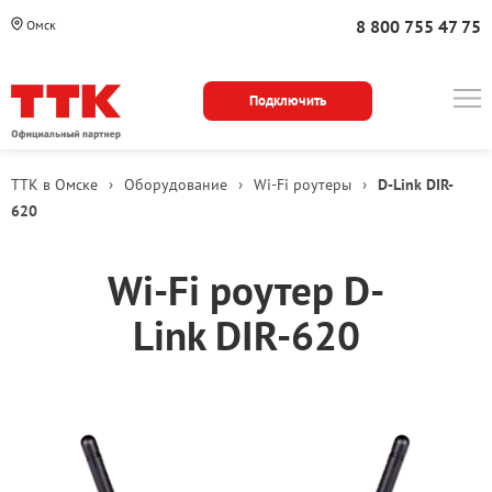
8 800 755 47 75
Омск
Подключить
ТТК в Омске
›
Оборудование
›
Wi-Fi роутеры
›
D-Link DIR-
620
Описание
Wi‑Fi роутер D-
модели
Link DIR‑620
Варианты
приобретения