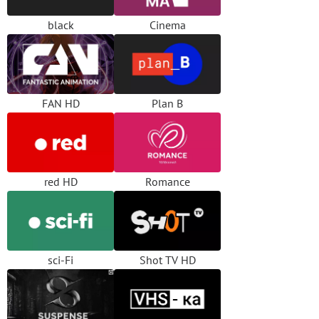
black
Cinema
FAN HD
Plan B
red HD
Romance
sci-Fi
Shot TV HD