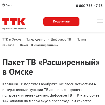
8 800 755 47 75
Омск
Подключить
ТТК в Омске
›
Телевидение
›
Цифровое ТВ
›
Пакеты
каналов
›
Пакет ТВ «Расширенный»
Пакет ТВ «Расширенный»
в Омске
Картинка ТВ поражает воображение своей чёткостью! А
интерактивные функции ТВ дополняют процесс
пользования телевидением. Цифровое ТВ ТТК – это более
147 каналов на любой вкус в превосходном качестве