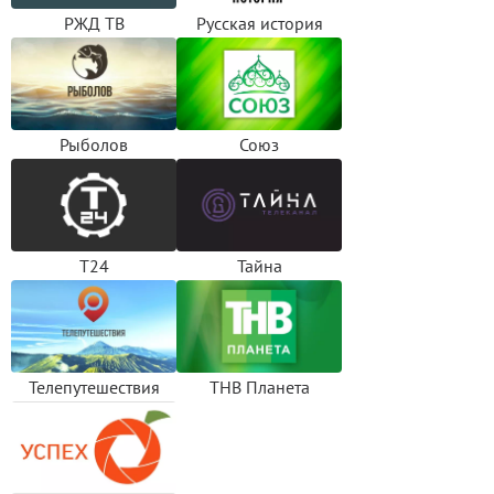
РЖД ТВ
Русская история
Рыболов
Союз
Т24
Тайна
Телепутешествия
ТНВ Планета