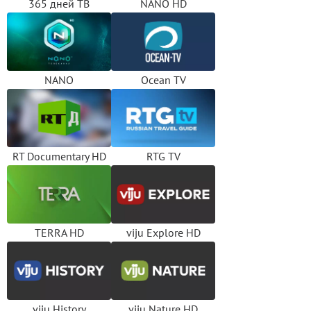
365 дней ТВ
NANO HD
NANO
Ocean TV
RT Documentary HD
RTG TV
TERRA HD
viju Explore HD
viju History
viju Nature HD