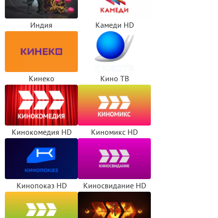
Индия
Камеди HD
Кинеко
Кино ТВ
Кинокомедия HD
Киномикс HD
Кинопоказ HD
Киносвидание HD