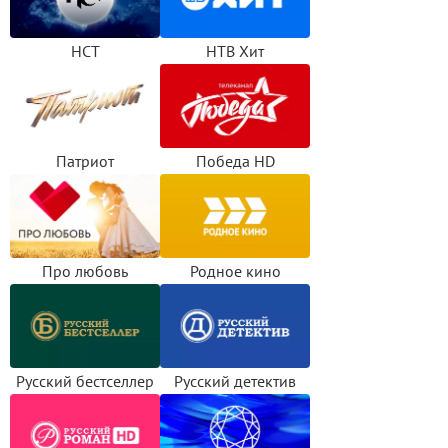
НСТ
НТВ Хит
Патриот
Победа HD
Про любовь
Родное кино
Русский бестселлер
Русский детектив