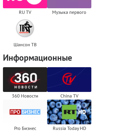
RU TV
Музыка первого
Шансон ТВ
Информационные
360 Новости
China TV
Pro Бизнес
Russia Today HD