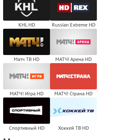
KHL HD
Russian Extreme HD
Матч ТВ HD
МАТЧ! Арена HD
МАТЧ! Игра HD
МАТЧ! Страна HD
Спортивный HD
Хоккей ТВ HD