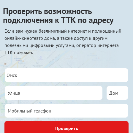
Проверить возможность
подключения к ТТК по адресу
Если вам нужен безлимитный интернет и полноценный
онлайн-кинотеатр дома, а также доступ к другим
полезными цифровыми услугами, оператор интернета
ТТК поможет.
Проверить